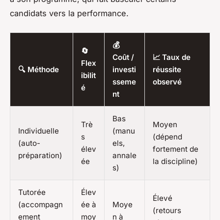
candidats vers la performance.
💰
🔄
Coût /
📈 Taux de
Flex
🔍 Méthode
investi
réussite
ibilit
sseme
observé
é
nt
Bas
Trè
Moyen
Individuelle
(manu
s
(dépend
(auto-
els,
élev
fortement de
préparation)
annale
ée
la discipline)
s)
Tutorée
Élev
Élevé
(accompagn
ée à
Moye
(retours
ement
moy
n à